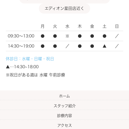
エディオン星田店近く
月
火
水
木
金
土
日
09:30～13:00
●
●
※
●
●
●
／
14:30～19:00
●
●
／
●
●
▲
／
休診日：水曜・日曜・祝日
▲…14:30~18:00
※祝日がある週は 水曜 午前診療
ホーム
スタッフ紹介
診療内容
アクセス