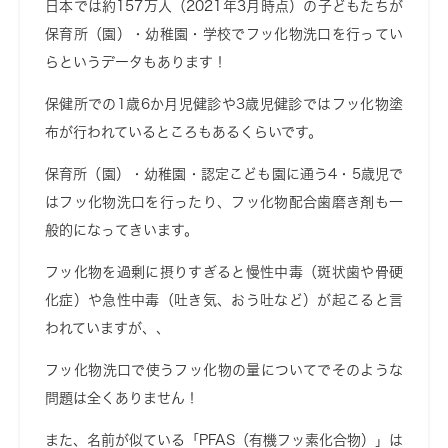
日本では約157万人（2021年3月時点）の子どもたちが
保育所（園）・幼稚園・学校でフッ化物洗口を行ってい
らというデータもあります！
保健所での1歳6か月児健診や3歳児健診ではフッ化物塗
布が行われているところもあるくらいです。
保育所（園）・幼稚園・認定こども園に通う4・5歳児で
はフッ化物洗口を行ったり、フッ化物配合歯磨き剤も一
般的になってきいます。
フッ化物を過剰に摂りすぎると慢性中毒（斑状歯や骨硬
化症）や急性中毒（吐き気、おう吐など）が起こると言
われていますが、、
フッ化物洗口で使うフッ化物の量についてでそのような
問題は全くありません！
また、名前が似ている「PFAS（有機フッ素化合物）」は